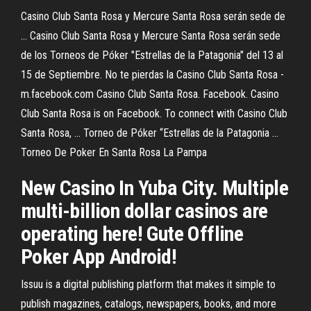
Casino Club Santa Rosa y Mercure Santa Rosa serán sede de
... Casino Club Santa Rosa y Mercure Santa Rosa serán sede
de los Torneos de Póker "Estrellas de la Patagonia" del 13 al
15 de Septiembre. No te pierdas la Casino Club Santa Rosa -
m.facebook.com Casino Club Santa Rosa. Facebook. Casino
Club Santa Rosa is on Facebook. To connect with Casino Club
Santa Rosa, ... Torneo de Póker “Estrellas de la Patagonia ...
Torneo De Poker En Santa Rosa La Pampa
New Casino In Yuba City. Multiple
multi-billion dollar casinos are
operating here! Gute Offline
Poker App Android!
Issuu is a digital publishing platform that makes it simple to
publish magazines, catalogs, newspapers, books, and more