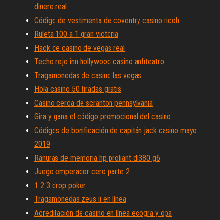
dinero real
Código de vestimenta de coventry casino ricoh
Ruleta 100 a 1 gran victoria
Hack de casino de vegas real
Techo rojo inn hollywood casino anfiteatro
Tragamonedas de casino las vegas
Hola casino 50 tiradas gratis
Casino cerca de scranton pennsylvania
Gira y gana el código promocional del casino
Códigos de bonificación de capitán jack casino mayo
2019
Ranuras de memoria hp proliant dl380 g6
Juego emperador cero parte 2
1 2 3 drop poker
Tragamonedas zeus ii en línea
Acreditación de casino en línea ecogra y opa