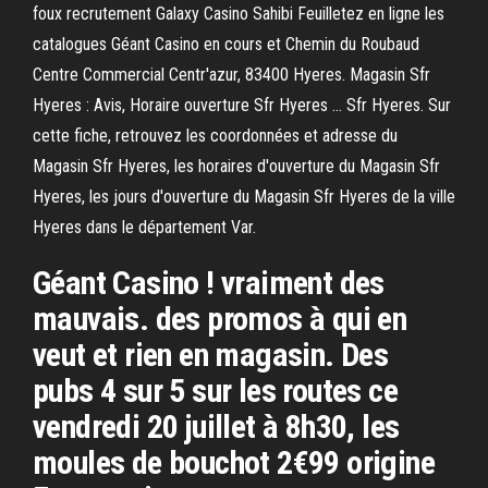
foux recrutement Galaxy Casino Sahibi Feuilletez en ligne les
catalogues Géant Casino en cours et Chemin du Roubaud
Centre Commercial Centr'azur, 83400 Hyeres. Magasin Sfr
Hyeres : Avis, Horaire ouverture Sfr Hyeres ... Sfr Hyeres. Sur
cette fiche, retrouvez les coordonnées et adresse du
Magasin Sfr Hyeres, les horaires d'ouverture du Magasin Sfr
Hyeres, les jours d'ouverture du Magasin Sfr Hyeres de la ville
Hyeres dans le département Var.
Géant Casino ! vraiment des
mauvais. des promos à qui en
veut et rien en magasin. Des
pubs 4 sur 5 sur les routes ce
vendredi 20 juillet à 8h30, les
moules de bouchot 2€99 origine