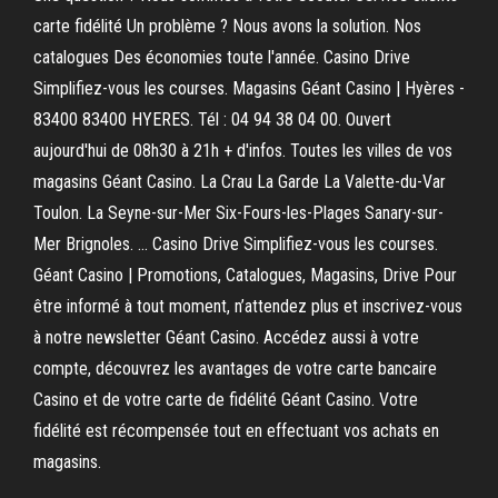
carte fidélité Un problème ? Nous avons la solution. Nos
catalogues Des économies toute l'année. Casino Drive
Simplifiez-vous les courses. Magasins Géant Casino | Hyères -
83400 83400 HYERES. Tél : 04 94 38 04 00. Ouvert
aujourd'hui de 08h30 à 21h + d'infos. Toutes les villes de vos
magasins Géant Casino. La Crau La Garde La Valette-du-Var
Toulon. La Seyne-sur-Mer Six-Fours-les-Plages Sanary-sur-
Mer Brignoles. ... Casino Drive Simplifiez-vous les courses.
Géant Casino | Promotions, Catalogues, Magasins, Drive Pour
être informé à tout moment, n’attendez plus et inscrivez-vous
à notre newsletter Géant Casino. Accédez aussi à votre
compte, découvrez les avantages de votre carte bancaire
Casino et de votre carte de fidélité Géant Casino. Votre
fidélité est récompensée tout en effectuant vos achats en
magasins.