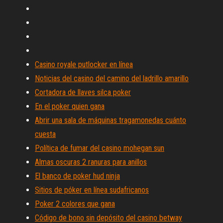
Casino royale putlocker en línea
Noticias del casino del camino del ladrillo amarillo
Cortadora de llaves silca poker
En el poker quien gana
Abrir una sala de máquinas tragamonedas cuánto
cuesta
Política de fumar del casino mohegan sun
Almas oscuras 2 ranuras para anillos
El banco de poker hud ninja
Sitios de póker en línea sudafricanos
Poker 2 colores que gana
Código de bono sin depósito del casino betway