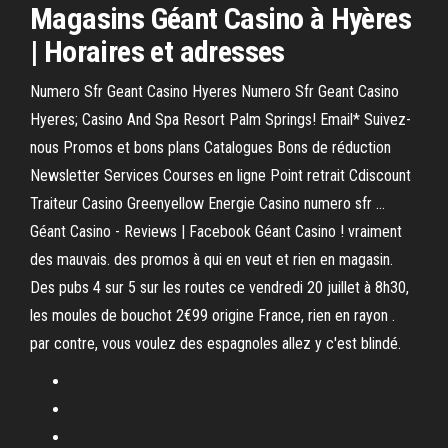
Magasins
Géant
Casino
à
Hyères
| Horaires et adresses
Numero Sfr Geant Casino Hyeres Numero Sfr Geant Casino
Hyeres; Casino And Spa Resort Palm Springs! Email* Suivez-
nous Promos et bons plans Catalogues Bons de réduction
Newsletter Services Courses en ligne Point retrait Cdiscount
Traiteur Casino Greenyellow Energie Casino numero sfr ...
Géant Casino - Reviews | Facebook Géant Casino ! vraiment
des mauvais. des promos à qui en veut et rien en magasin.
Des pubs 4 sur 5 sur les routes ce vendredi 20 juillet à 8h30,
les moules de bouchot 2€99 origine France, rien en rayon .
par contre, vous voulez des espagnoles allez y c'est blindé.