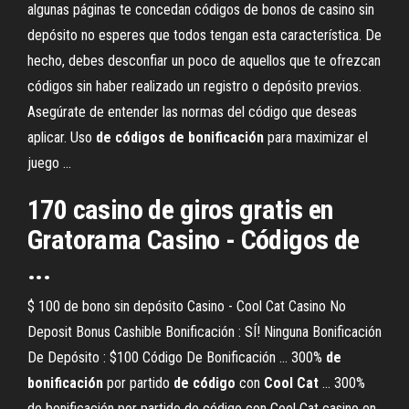
algunas páginas te concedan códigos de bonos de casino sin
depósito no esperes que todos tengan esta característica. De
hecho, debes desconfiar un poco de aquellos que te ofrezcan
códigos sin haber realizado un registro o depósito previos.
Asegúrate de entender las normas del código que deseas
aplicar. Uso
de
códigos
de
bonificación
para maximizar el
juego ...
170
casino
de
giros gratis en
Gratorama
Casino
-
Códigos
de
...
$ 100 de bono sin depósito Casino - Cool Cat Casino No
Deposit Bonus Cashible Bonificación : SÍ! Ninguna Bonificación
De Depósito : $100 Código De Bonificación ... 300%
de
bonificación
por partido
de
código
con
Cool
Cat
... 300%
de bonificación por partido de código con Cool Cat casino en