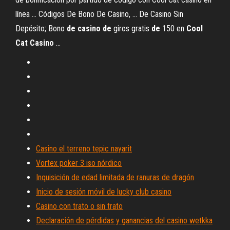
línea ... Códigos De Bono De Casino, ... De Casino Sin
Depósito; Bono
de
casino
de
giros gratis
de
150 en
Cool
Cat
Casino
...
Casino el terreno tepic nayarit
Vortex poker 3 iso nórdico
Inquisición de edad limitada de ranuras de dragón
Inicio de sesión móvil de lucky club casino
Casino con trato o sin trato
Declaración de pérdidas y ganancias del casino wetkka