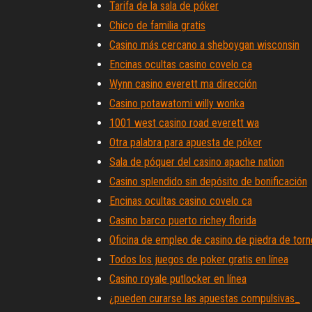
Tarifa de la sala de póker
Chico de familia gratis
Casino más cercano a sheboygan wisconsin
Encinas ocultas casino covelo ca
Wynn casino everett ma dirección
Casino potawatomi willy wonka
1001 west casino road everett wa
Otra palabra para apuesta de póker
Sala de póquer del casino apache nation
Casino splendido sin depósito de bonificación
Encinas ocultas casino covelo ca
Casino barco puerto richey florida
Oficina de empleo de casino de piedra de tor
Todos los juegos de poker gratis en línea
Casino royale putlocker en línea
¿pueden curarse las apuestas compulsivas_