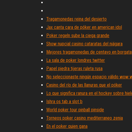
Tragamonedas reina del desierto
Jax canta cara de póker en american idol
Poker regeln sube la ciega grande
Show nupcial casino cataratas del niágara
Mejores tragamonedas de centavo en borgata
La sala de poker londres twitter
Papel piedra tijeras ruleta rusa
No seleccionaste ningún espacio válido wow 
Casino del río de las llanuras que el póker
Lo que significa ranura en el hockey sobre hiel
Ishra os tab a slot b
World poker tour pinball pinside
Torneos poker casino mediterraneo zenia
En el poker quien gana