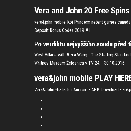
Vera and John 20 Free Spins
vera&john mobile Koi Princess netent games canada
Deposit Bonus Codes 2019 #1
Po verdiktu nejvyššího soudu před tř
West Village with
Vera
Wang - The Sterling Standard
Whitney Museum
Železnica v TV 24. - 30.10.2016
vera&john mobile PLAY HERE
Vera&John Gratis for Android - APK Download - apk