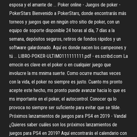
esposa y el amante de ... Poker online - Juegos de poker -
PokerStars Bienvenido a PokerStars, donde encontrarás más
torneos y juegos que en ningún otro sitio de poker, con un
equipo de soporte disponible 24 horas al día, 7 días a la
semana, depósitos seguros, retiros de fondos rápidos y un
software galardonado. Aquí es donde nacen los campeones y
tú ... LIBRO-POKER-ULTIMO111111111.pdf - es.scribd.com La
emocin es clave en el poker o en cualquier juego que
involucre la ms mnima suerte. Como ocurre muchas veces
con la vida, el poker no siempre es justo. Cuanto ms pronto
acepte este hecho, ms pronto puede avanzar hacia lo que es
ms importante en el poker, el autocontrol. Conocer qu lo
provoca no siempre ser suficiente para evitar que se tilde.
Próximos lanzamientos de juegos para PS4 en 2019 - Vandal
¿Quieres saber cuáles son los próximos lanzamientos de
juegos para PS4 en 2019? Aquí encontrarás el calendario con